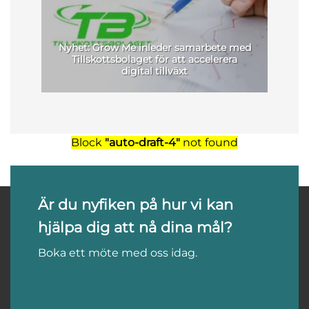
Nyhet: Grow Me inleder samarbete med
Tillskottsbolaget för att accelerera
S
digital tillväxt
Block
"auto-draft-4"
not found
Är du nyfiken på hur vi kan
hjälpa dig att nå dina mål?
Boka ett möte med oss idag.