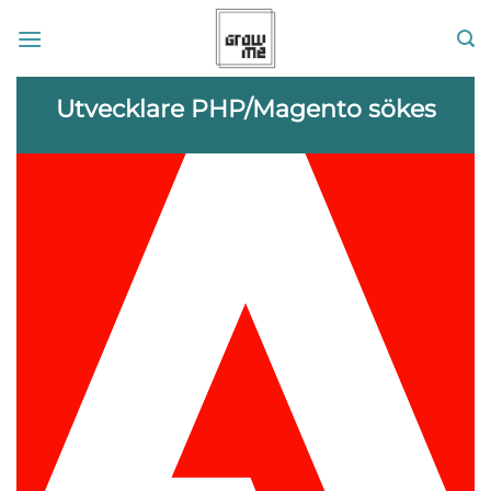
Skip
to
content
Utvecklare PHP/Magento sökes