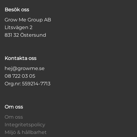
Besök oss
Grow Me Group AB
Litsvägen 2
831 32 Östersund
Kontakta oss
hej@growme.se
08 722 03 05
Org.nr: 559214-7713
Om oss
Om oss
Integritetspolicy
Miljö & hållbarhet