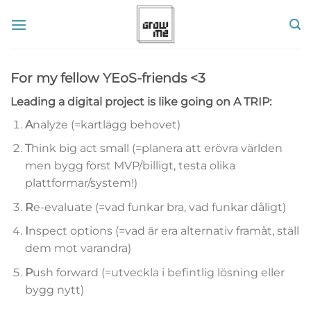
Skip
to
content
For my fellow YEoS-friends <3
Leading a digital project is like going on
A TRIP
:
A
nalyze (=kartlägg behovet)
T
hink big act small (=planera att erövra världen
men bygg först MVP/billigt, testa olika
plattformar/system!)
R
e-evaluate (=vad funkar bra, vad funkar dåligt)
I
nspect options (=vad är era alternativ framåt, ställ
dem mot varandra)
P
ush forward (=utveckla i befintlig lösning eller
bygg nytt)